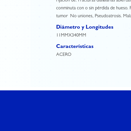
Fijación de: Fracturas diafisiarias abiert
conminuta con o sin pérdida de hueso. 
tumor  No uniones, Pseudoatrosis. Mal
Diámetro y Longitudes
11MMX340MM
Características
ACERO