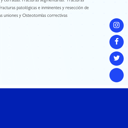
as y cerradas. Fracturas segmentarias.  Fracturas
Fracturas patológicas e inminentes y resección de
as uniones y Osteotomías correctivas