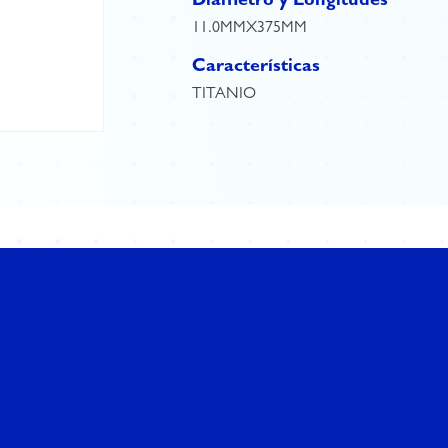
Diámetro y Longitudes
11.0MMX375MM
Características
TITANIO