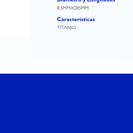
Diámetro y Longitudes
8.5MMX285MM
Características
TITANIO