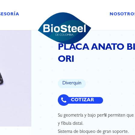
SESORÍA
NOSOTRO
PLACA ANATO BLO
ORI
Diverquin
COTIZAR
Su geometría y bajo perfil permiten que s
y fíbula distal.
Sistema de bloqueo de gran soporte.