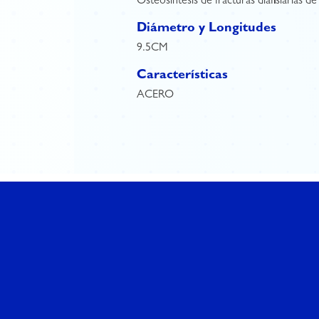
Osteosíntesis de fracturas diafisiarias d
Diámetro y Longitudes
9.5CM
Características
ACERO