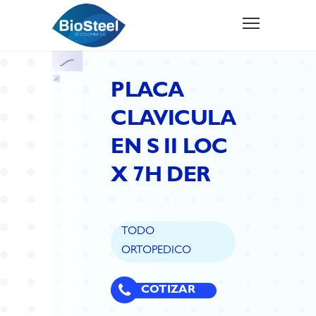
PLACA
CLAVICULA
EN S II LOC
X 7H DER
TODO
ORTOPEDICO
COTIZAR