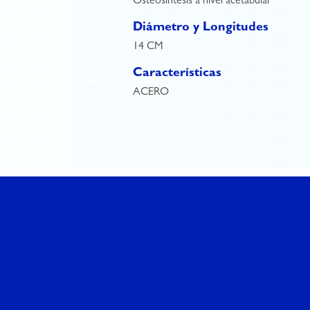
Osteosintesis a nivel acetabular
Diámetro y Longitudes
14 CM
Características
ACERO