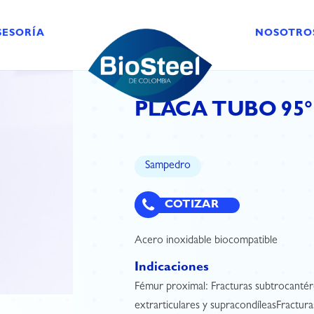
SESORÍA
NOSOTRO
PLACA TUBO 95°
Sampedro
COTIZAR
Acero inoxidable biocompatible
Indicaciones
Fémur proximal: Fracturas subtrocantér
extrarticulares y supracondíleasFracturas