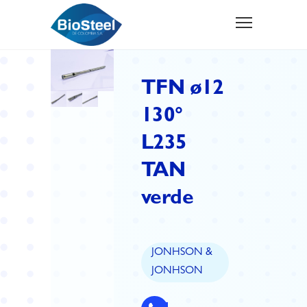
TFN ø12
130°
L235
TAN
verde
JONHSON &
JONHSON