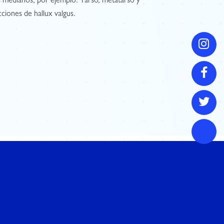
 medianos, por ejemplo: Tarso, metatarso y
cciones de hallux valgus.