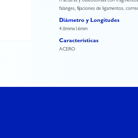
Fracturas y osteotomías con fragmentos
falanges, fijaciones de ligamentos, corre
Diámetro y Longitudes
4.0mmx16mm
Características
ACERO