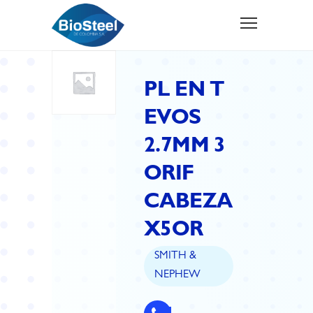
PL EN T
EVOS
2.7MM 3
ORIF
CABEZA
X5OR
SMITH &
NEPHEW