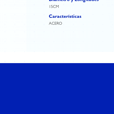
Diámetro y Longitudes
15CM
Características
ACERO