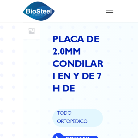
PLACA DE
2.0MM
CONDILAR
I EN Y DE 7
H DE
TODO
ORTOPEDICO