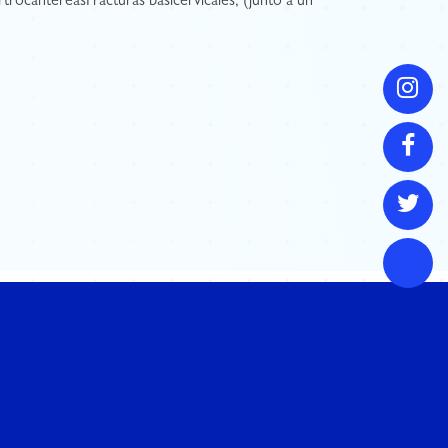
trocantéreasFracturas basicervicales, (junto a un