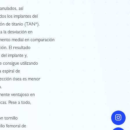
anulados, así
os los implantes del
ón de titanio (TAN*).
a la desviación en
gmento medial en comparación
ción. El resultado
del implante y,
se consigue utilizando
a espiral de
sección ósea es menor
a.
almente ventajoso en
icas. Pese a todo,
n tornillo
ello femoral de