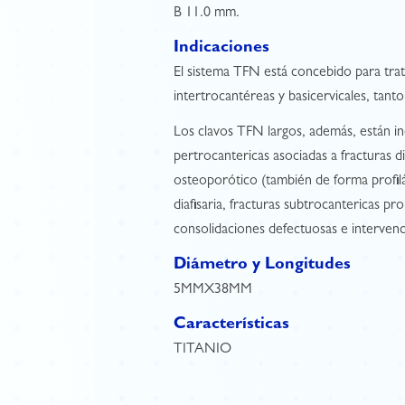
B 11.0 mm.
Indicaciones
El sistema TFN está concebido para trat
intertrocantéreas y basicervicales, tant
Los clavos TFN largos, además, están ind
pertrocantericas asociadas a fracturas d
osteoporótico (también de forma profilá
diafisaria, fracturas subtrocantericas pr
consolidaciones defectuosas e intervenc
Diámetro y Longitudes
5MMX38MM
Características
TITANIO