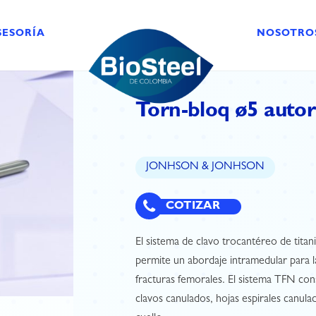
SESORÍA
NOSOTRO
Torn-bloq ø5 auto
JONHSON & JONHSON
COTIZAR
El sistema de clavo trocantéreo de tita
permite un abordaje intramedular para la
fracturas femorales. El sistema TFN con
clavos canulados, hojas espirales canulad