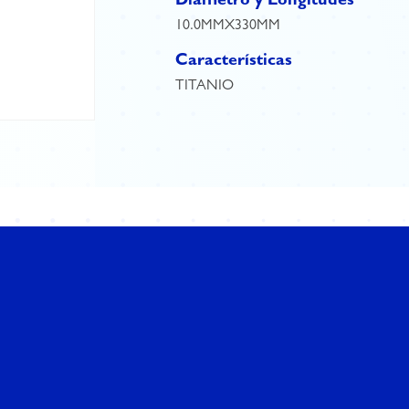
Diámetro y Longitudes
10.0MMX330MM
Características
TITANIO